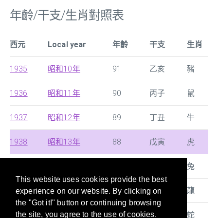
年齡/干支/生肖對照表
西元
Local year
年齡
干支
生肖
1935
昭和10年
91
乙亥
豬
1936
昭和11年
90
丙子
鼠
1937
昭和12年
89
丁丑
牛
1938
昭和13年
88
戊寅
虎
1939
昭和14年
87
己卯
兔
This website uses cookies provide the best
1940
昭和15年
86
庚辰
龍
experience on our website. By clicking on
the "Got it!" button or continuing browsing
1941
昭和16年
85
辛巳
蛇
the site, you agree to the use of cookies.