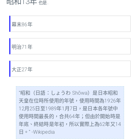
昭和13年
也是...
幕末86年
明治71年
大正27年
"昭和（日語：しょうわ Shōwa）是日本昭和
天皇在位時所使用的年號，使用時間為1926年
12月25日至1989年1月7日，是日本各年號中
使用時間最長的，合共64年；但由於開始時是
年底、終結時是年初，所以實際上為62年又14
日。" -Wikipedia