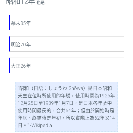
昭和12年
也是...
幕末85年
明治70年
大正26年
"昭和（日語：しょうわ Shōwa）是日本昭和
天皇在位時所使用的年號，使用時間為1926年
12月25日至1989年1月7日，是日本各年號中
使用時間最長的，合共64年；但由於開始時是
年底、終結時是年初，所以實際上為62年又14
日。" -Wikipedia