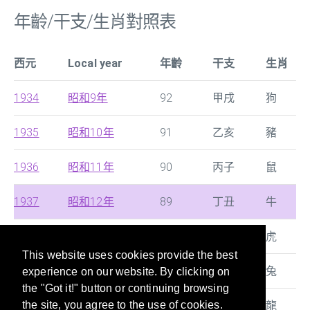
年齡/干支/生肖對照表
西元
Local year
年齡
干支
生肖
1934
昭和9年
92
甲戌
狗
1935
昭和10年
91
乙亥
豬
1936
昭和11年
90
丙子
鼠
1937
昭和12年
89
丁丑
牛
1938
昭和13年
88
戊寅
虎
This website uses cookies provide the best
1939
昭和14年
87
己卯
兔
experience on our website. By clicking on
the "Got it!" button or continuing browsing
1940
昭和15年
86
庚辰
龍
the site, you agree to the use of cookies.