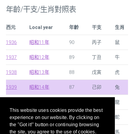
年齡/干支/生肖對照表
西元
Local year
年齡
干支
生肖
1936
昭和11年
90
丙子
鼠
1937
昭和12年
89
丁丑
牛
1938
昭和13年
88
戊寅
虎
1939
昭和14年
87
己卯
兔
1940
昭和15年
86
庚辰
龍
This website uses cookies provide the best
1941
昭和16年
85
辛巳
蛇
experience on our website. By clicking on
the "Got it!" button or continuing browsing
1942
昭和17年
84
壬午
馬
the site, you agree to the use of cookies.