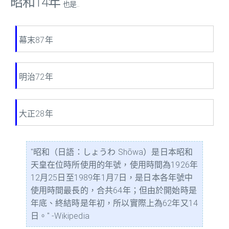
昭和14年
也是...
幕末87年
明治72年
大正28年
"昭和（日語：しょうわ Shōwa）是日本昭和
天皇在位時所使用的年號，使用時間為1926年
12月25日至1989年1月7日，是日本各年號中
使用時間最長的，合共64年；但由於開始時是
年底、終結時是年初，所以實際上為62年又14
日。" -Wikipedia