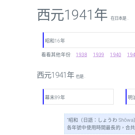
西元1941年
在日本是 ...
昭和16年
看看其他年份:
1938
1939
1940
19
西元1941年
也是...
幕末89年
明
"昭和（日語：しょうわ Shōw
各年號中使用時間最長的，合共64