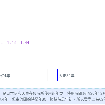
42
1943
1944
治74年
大正30年
a）是日本昭和天皇在位時所使用的年號，使用時間為1926年12月
年；但由於開始時是年底、終結時是年初，所以實際上為62年又14日。