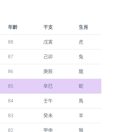
年齡
干支
生肖
88
戊寅
虎
87
己卯
兔
86
庚辰
龍
85
辛巳
蛇
84
壬午
馬
83
癸未
羊
82
甲申
猴