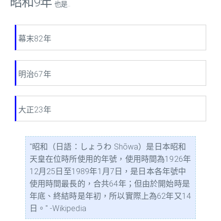
昭和9年
也是...
幕末82年
明治67年
大正23年
"昭和（日語：しょうわ Shōwa）是日本昭和
天皇在位時所使用的年號，使用時間為1926年
12月25日至1989年1月7日，是日本各年號中
使用時間最長的，合共64年；但由於開始時是
年底、終結時是年初，所以實際上為62年又14
日。" -Wikipedia