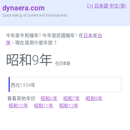
EN
日本語
中文(简)
dynaera.com
Quick lookup of current and historical eras
今年是令和幾年? 今年是民國幾年? 在
日本
或
台
灣
，現在是用什麼年號？
昭和9年
在日本是 ...
西元1934年
看看其他年份:
昭和6年
昭和7年
昭和8年
昭和10年
昭和11年
昭和12年