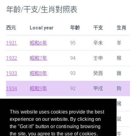
年齡/干支/生肖對照表
西元
Local year
年齡
干支
生肖
1931
昭和6年
95
辛未
羊
1932
昭和7年
94
壬申
猴
1933
昭和8年
93
癸酉
雞
1934
昭和9年
92
甲戌
狗
1935
昭和10年
91
乙亥
豬
This website uses cookies provide the best
1936
昭和11年
90
丙子
鼠
experience on our website. By clicking on
the "Got it!" button or continuing browsing
1937
昭和12年
89
丁丑
牛
the site, you agree to the use of cookies.