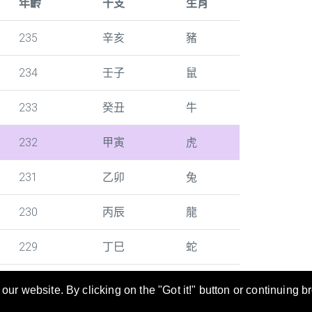
年齡
干支
生肖
235
辛亥
豬
234
壬子
鼠
233
癸丑
牛
232
甲寅
虎
231
乙卯
兔
230
丙辰
龍
229
丁巳
蛇
ur website. By clicking on the "Got it!" button or continuing b
尋及轉換。年齡/干支/生肖對照表也是當您填寫文件時的好幫手