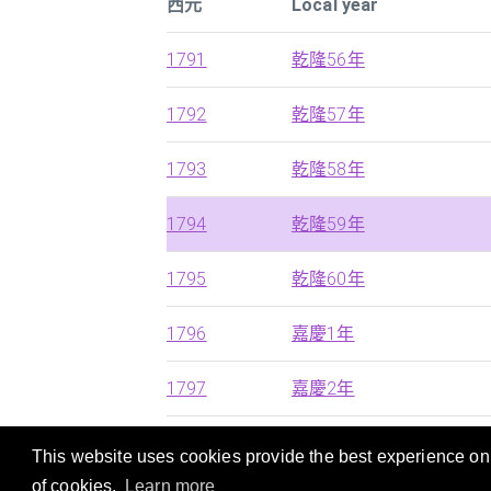
西元
Local year
1791
乾隆56年
1792
乾隆57年
1793
乾隆58年
1794
乾隆59年
1795
乾隆60年
1796
嘉慶1年
1797
嘉慶2年
This website uses cookies provide the best experience on o
本站提供西曆，中國朝代及日本年號的快速搜
of cookies.
Learn more