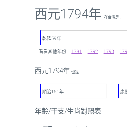
西元1794年
在台灣是 ...
乾隆59年
看看其他年份:
1791
1792
1793
17
西元1794年
也是...
順治151年
康
年齡/干支/生肖對照表