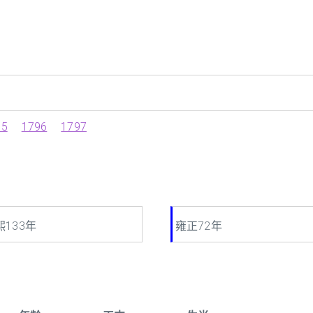
95
1796
1797
熙133年
雍正72年