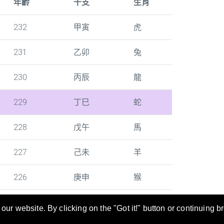
年齡
干支
生肖
232
甲寅
虎
231
乙卯
兔
230
丙辰
龍
229
丁巳
蛇
228
戊午
馬
227
己未
羊
226
庚申
猴
ur website. By clicking on the "Got it!" button or continuing b
尋及轉換。年齡/干支/生肖對照表也是當您填寫文件時的好幫手