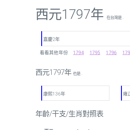
西元1797年
在台灣是 ...
嘉慶2年
看看其他年份:
1794
1795
1796
17
西元1797年
也是...
康熙136年
雍
年齡/干支/生肖對照表