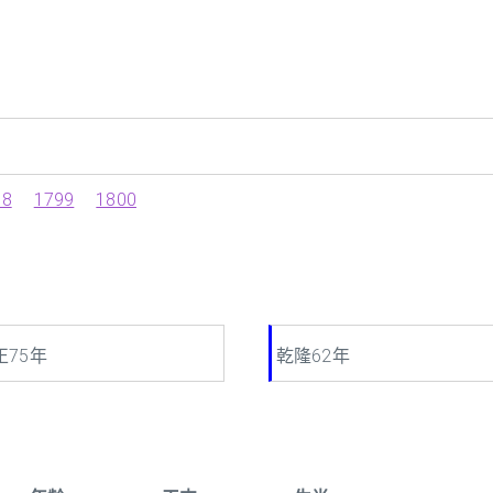
98
1799
1800
正75年
乾隆62年