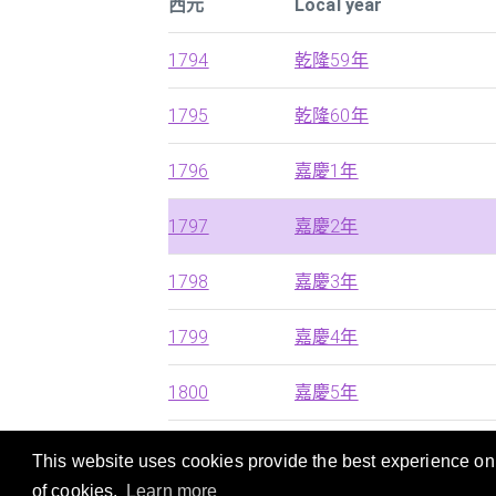
西元
Local year
1794
乾隆59年
1795
乾隆60年
1796
嘉慶1年
1797
嘉慶2年
1798
嘉慶3年
1799
嘉慶4年
1800
嘉慶5年
This website uses cookies provide the best experience on o
本站提供西曆，中國朝代及日本年號的快速搜
of cookies.
Learn more