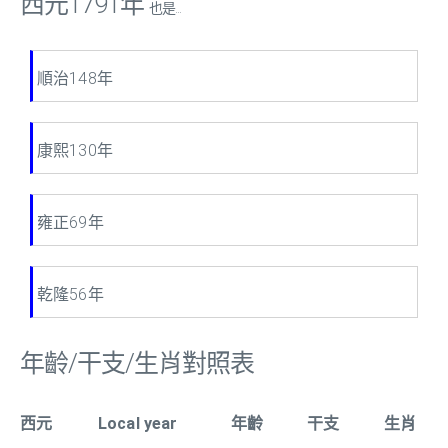
西元1791年
也是...
順治148年
康熙130年
雍正69年
乾隆56年
年齡/干支/生肖對照表
西元
Local year
年齡
干支
生肖