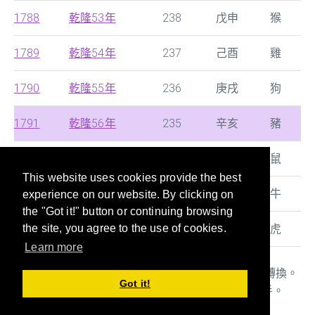
1788
乾隆53年
238
戊申
猴
1789
乾隆54年
237
己酉
雞
1790
乾隆55年
236
庚戌
狗
1791
乾隆56年
235
辛亥
豬
1792
乾隆57年
234
壬子
鼠
This website uses cookies provide the best
1793
乾隆58年
233
癸丑
牛
experience on our website. By clicking on
the "Got it!" button or continuing browsing
1794
乾隆59年
232
甲寅
虎
the site, you agree to the use of cookies.
Learn more
本站提供西曆，中國朝代及日本年號的快速搜尋及轉換。
Got it!
年齡/干支/生肖對照表也是當您填寫文件時的好幫手。