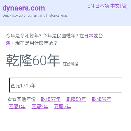
EN
日本語
中文(简)
dynaera.com
Quick lookup of current and historical eras
今年是令和幾年? 今年是民國幾年? 在
日本
或
台
灣
，現在是用什麼年號？
乾隆60年
在台灣是 ...
西元1795年
看看其他年份:
乾隆57年
乾隆58年
乾隆59年
嘉慶1年
嘉慶2年
嘉慶3年