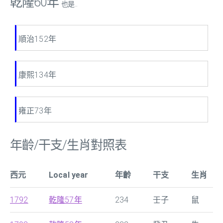
乾隆60年
也是...
順治152年
康熙134年
雍正73年
年齡/干支/生肖對照表
西元
Local year
年齡
干支
生肖
1792
乾隆57年
234
壬子
鼠