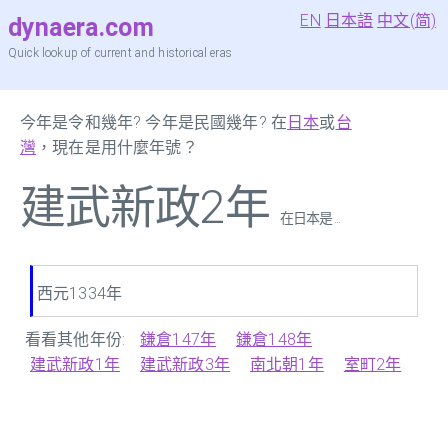
EN
日本語
中文(简)
dynaera.com
Quick lookup of current and historical eras
今年是令和幾年? 今年是民國幾年? 在
日本
或
台
灣
，現在是用什麼年號？
建武新政2年
在日本是 ...
西元1334年
看看其他年份:
鎌倉147年
鎌倉148年
建武新政1年
建武新政3年
南北朝1年
室町2年