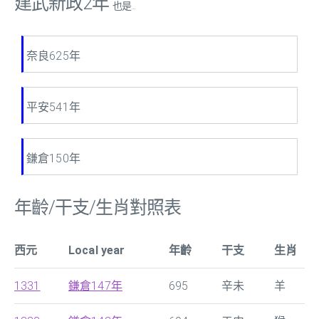
建武新政2年
也是...
奈良625年
平安541年
鎌倉150年
年齡/干支/生肖對照表
西元
Local year
年齡
干支
生肖
1331
鎌倉147年
695
辛未
羊