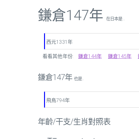
鎌倉147年
在日本是 ...
西元1331年
看看其他年份:
鎌倉144年
鎌倉145年
鎌倉147年
也是...
飛鳥794年
年齡/干支/生肖對照表