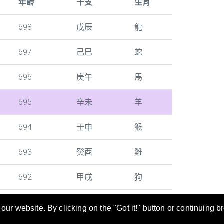
年齡
干支
生肖
698
戊辰
龍
697
己巳
蛇
696
庚午
馬
695
辛未
羊
694
壬申
猴
693
癸酉
雞
692
甲戌
狗
ur website. By clicking on the "Got it!" button or continuing b
尋及轉換。年齡/干支/生肖對照表也是當您填寫文件時的好幫手