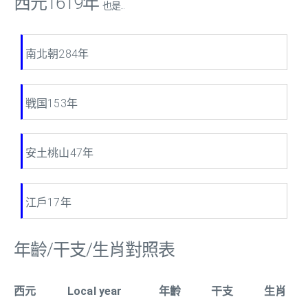
西元1619年
也是...
南北朝284年
戦国153年
安土桃山47年
江戶17年
年齡/干支/生肖對照表
西元
Local year
年齡
干支
生肖