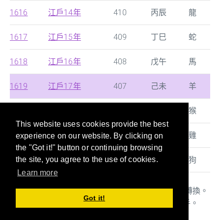
1616
江戶14年
410
丙辰
龍
1617
江戶15年
409
丁巳
蛇
1618
江戶16年
408
戊午
馬
1619
江戶17年
407
己未
羊
1620
江戶18年
406
庚申
猴
This website uses cookies provide the best
1621
江戶19年
405
辛酉
雞
experience on our website. By clicking on
the "Got it!" button or continuing browsing
1622
江戶20年
404
壬戌
狗
the site, you agree to the use of cookies.
Learn more
本站提供西曆，中國朝代及日本年號的快速搜尋及轉換。
Got it!
年齡/干支/生肖對照表也是當您填寫文件時的好幫手。