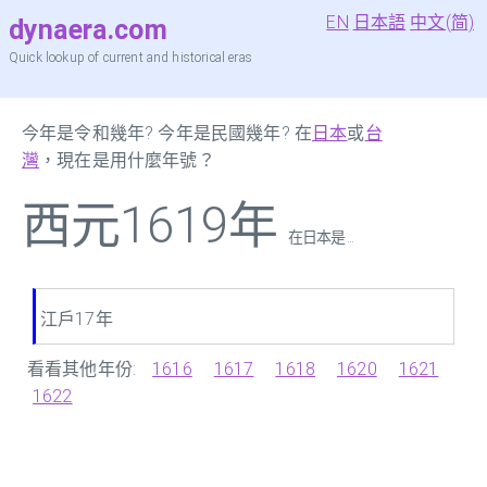
EN
日本語
中文(简)
dynaera.com
Quick lookup of current and historical eras
今年是令和幾年? 今年是民國幾年? 在
日本
或
台
灣
，現在是用什麼年號？
西元1619年
在日本是 ...
江戶17年
看看其他年份:
1616
1617
1618
1620
1621
1622