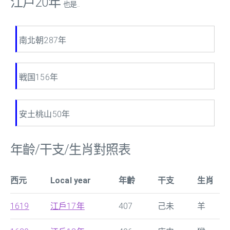
江戶20年
也是...
南北朝287年
戦国156年
安土桃山50年
年齡/干支/生肖對照表
西元
Local year
年齡
干支
生肖
1619
江戶17年
407
己未
羊