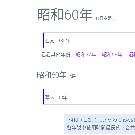
昭和60年
在日本是 ...
西元1985年
看看其他年份:
昭和57年
昭和58年
昭
昭和60年
也是...
幕末133年
"昭和（日語：しょうわ Shōw
各年號中使用時間最長的，合共64