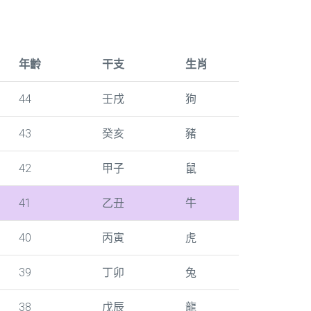
年齡
干支
生肖
44
壬戌
狗
43
癸亥
豬
42
甲子
鼠
41
乙丑
牛
40
丙寅
虎
39
丁卯
兔
38
戊辰
龍