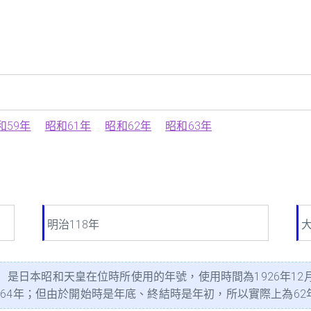
和59年
昭和61年
昭和62年
昭和63年
明治118年
大
a）是日本昭和天皇在位時所使用的年號，使用時間為1926年12月
年；但由於開始時是年底、終結時是年初，所以實際上為62年又14日。