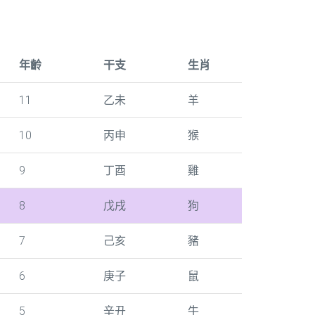
年齡
干支
生肖
11
乙未
羊
10
丙申
猴
9
丁酉
雞
8
戊戌
狗
7
己亥
豬
6
庚子
鼠
5
辛丑
牛