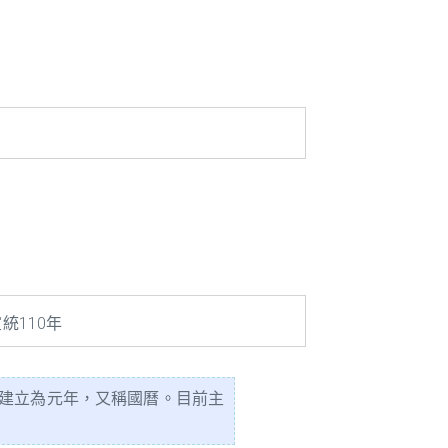
統110年
國建立為元年，又稱國曆。目前主