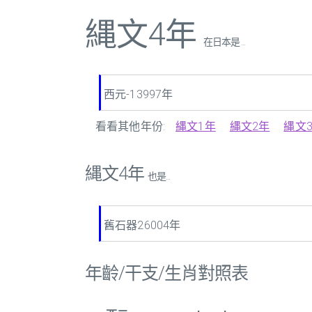
縄文4年
在日本是 ...
西元-13997年
看看其他年份:
縄文1年
縄文2年
縄文
縄文4年
也是...
舊石器26004年
年齡/干支/生肖對照表