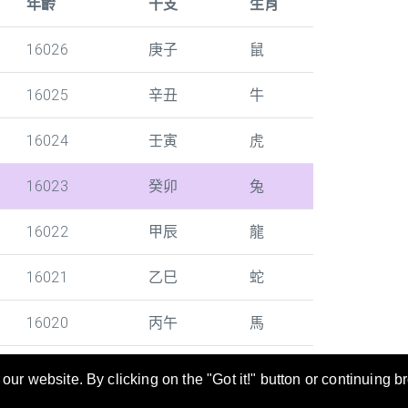
年齡
干支
生肖
16026
庚子
鼠
16025
辛丑
牛
16024
壬寅
虎
16023
癸卯
兔
16022
甲辰
龍
16021
乙巳
蛇
16020
丙午
馬
ur website. By clicking on the "Got it!" button or continuing b
尋及轉換。年齡/干支/生肖對照表也是當您填寫文件時的好幫手