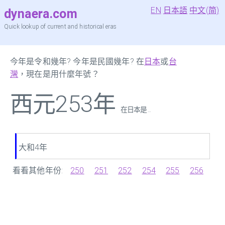
EN
日本語
中文(简)
dynaera.com
Quick lookup of current and historical eras
今年是令和幾年? 今年是民國幾年? 在
日本
或
台
灣
，現在是用什麼年號？
西元253年
在日本是 ...
大和4年
看看其他年份:
250
251
252
254
255
256