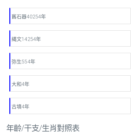
舊石器40254年
縄文14254年
弥生554年
大和4年
古墳4年
年齡/干支/生肖對照表