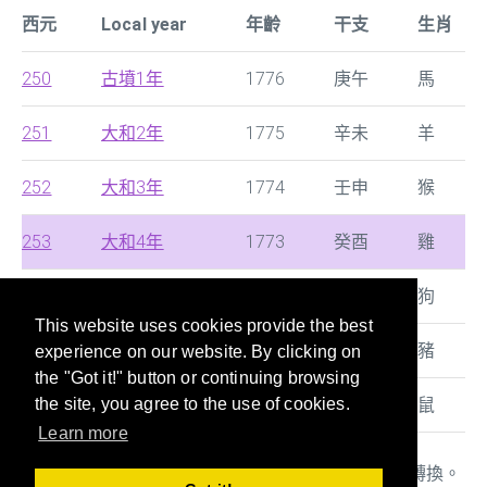
西元
Local year
年齡
干支
生肖
250
古墳1年
1776
庚午
馬
251
大和2年
1775
辛未
羊
252
大和3年
1774
壬申
猴
253
大和4年
1773
癸酉
雞
254
大和5年
1772
甲戌
狗
This website uses cookies provide the best
255
大和6年
1771
乙亥
豬
experience on our website. By clicking on
the "Got it!" button or continuing browsing
256
大和7年
1770
丙子
鼠
the site, you agree to the use of cookies.
Learn more
本站提供西曆，中國朝代及日本年號的快速搜尋及轉換。