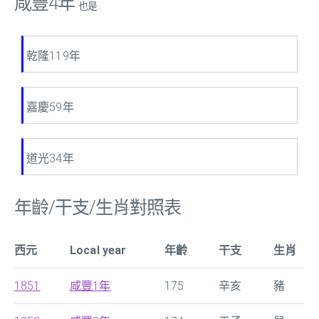
咸豐4年
也是...
乾隆119年
嘉慶59年
道光34年
年齡/干支/生肖對照表
西元
Local year
年齡
干支
生肖
1851
咸豐1年
175
辛亥
豬