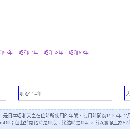
和55年
昭和57年
昭和58年
昭和59年
明治114年
大
a）是日本昭和天皇在位時所使用的年號，使用時間為1926年12月
年；但由於開始時是年底、終結時是年初，所以實際上為62年又14日。