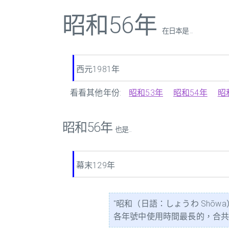
昭和56年
在日本是 ...
西元1981年
看看其他年份:
昭和53年
昭和54年
昭
昭和56年
也是...
幕末129年
"昭和（日語：しょうわ Shōw
各年號中使用時間最長的，合共64