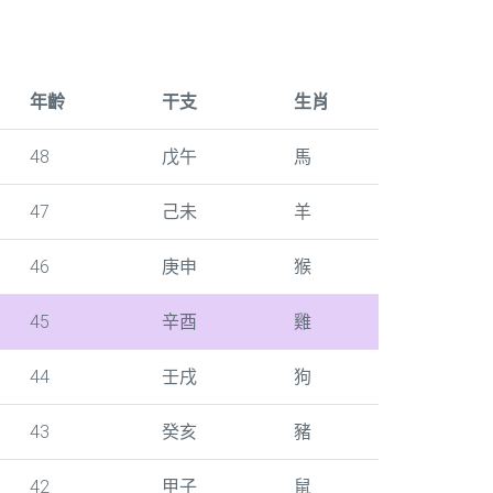
年齡
干支
生肖
48
戊午
馬
47
己未
羊
46
庚申
猴
45
辛酉
雞
44
壬戌
狗
43
癸亥
豬
42
甲子
鼠